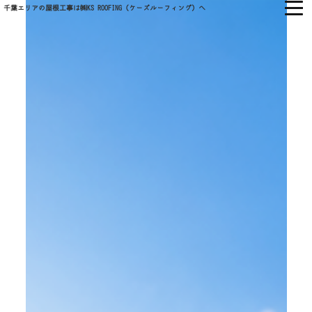
千葉エリアの屋根工事は㈱KS ROOFING（ケーズルーフィング）へ
㈱KS ROOFING
ホーム
当社について
会社概要
当社の強み