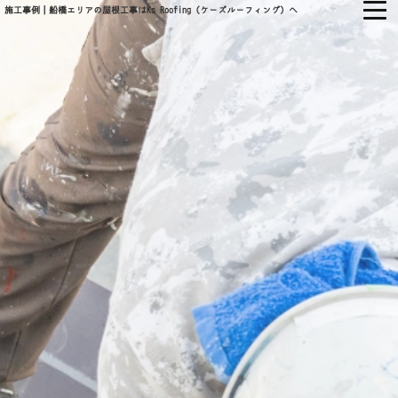
施工事例｜船橋エリアの屋根工事はKs Roofing（ケーズルーフィング）へ
㈱KS ROOFING
ホーム
当社について
会社概要
当社の強み