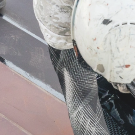
業務内容
屋根工事
板金工事
サイディング工事
防水工事・雨樋工事
塗装工事
ご依頼の前に
施工の流れ
よくあるご質問