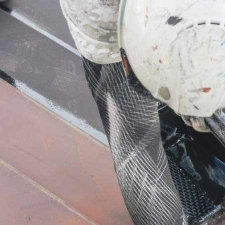
業務内容
屋根工事
板金工事
サイディング工事
防水工事・雨樋工事
塗装工事
ご依頼の前に
施工の流れ
よくあるご質問