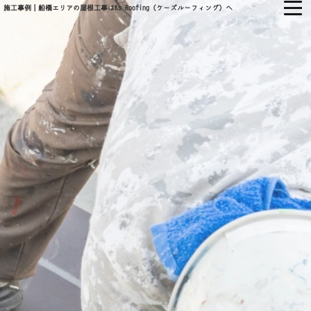
施工事例｜船橋エリアの屋根工事はKs Roofing（ケーズルーフィング）へ
㈱KS ROOFING
ホーム
当社について
会社概要
当社の強み