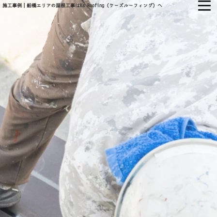
施工事例｜船橋エリアの屋根工事はKs Roofing（ケーズルーフィング）へ
㈱KS ROOFING
ホーム
当社について
会社概要
当社の強み