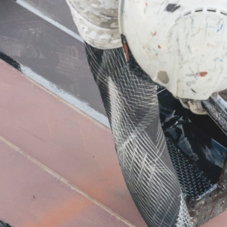
業務内容
屋根工事
板金工事
サイディング工事
防水工事・雨樋工事
塗装工事
ご依頼の前に
施工の流れ
よくあるご質問