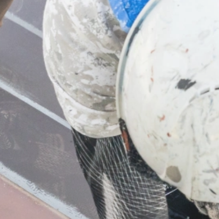
業務内容
屋根工事
板金工事
サイディング工事
防水工事・雨樋工事
塗装工事
ご依頼の前に
施工の流れ
よくあるご質問