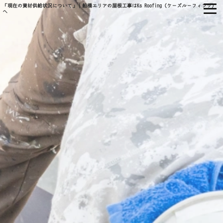
「現在の資材供給状況について」｜船橋エリアの屋根工事はKs Roofing（ケーズルーフィング）
へ
㈱KS ROOFING
ホーム
当社について
会社概要
当社の強み