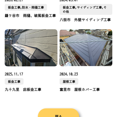
2026.02.21
2024.03.01
板金工事,防水・雨樋工事
板金工事,サイディング工事,そ
の他
鎌ケ谷市 雨樋、破風板金工事
八街市 外壁サイディング工事
2025.11.17
2024.10.23
板金工事
屋根工事
九十九里 庇板金工事
富里市 屋根カバー工事
戻る