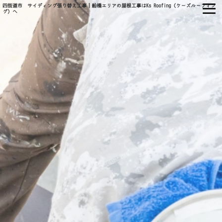
四街道市 サイディング張り替え工事｜船橋エリアの屋根工事はKs Roofing（ケーズルーフィン
グ）へ
㈱KS ROOFING
ホーム
当社について
会社概要
当社の強み