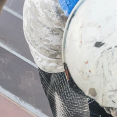
業務内容
屋根工事
板金工事
サイディング工事
防水工事・雨樋工事
塗装工事
ご依頼の前に
施工の流れ
よくあるご質問