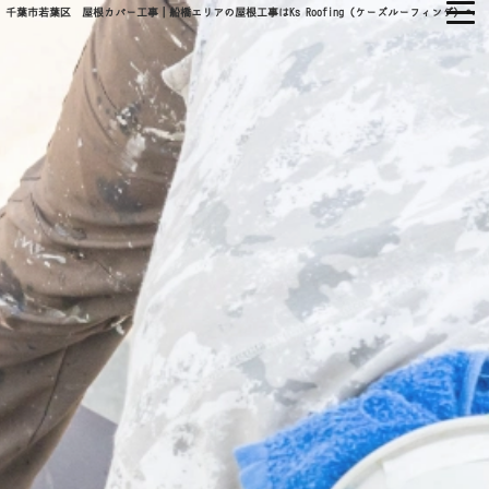
千葉市若葉区 屋根カバー工事｜船橋エリアの屋根工事はKs Roofing（ケーズルーフィング）へ
㈱KS ROOFING
ホーム
当社について
会社概要
当社の強み