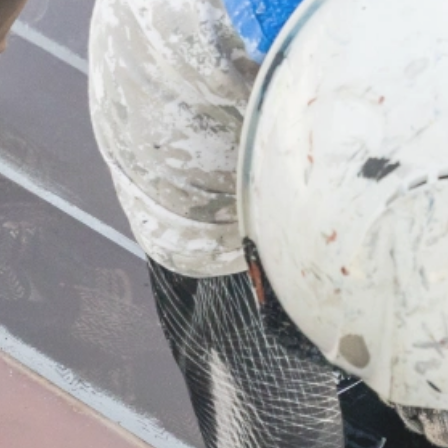
業務内容
屋根工事
板金工事
サイディング工事
防水工事・雨樋工事
塗装工事
ご依頼の前に
施工の流れ
よくあるご質問