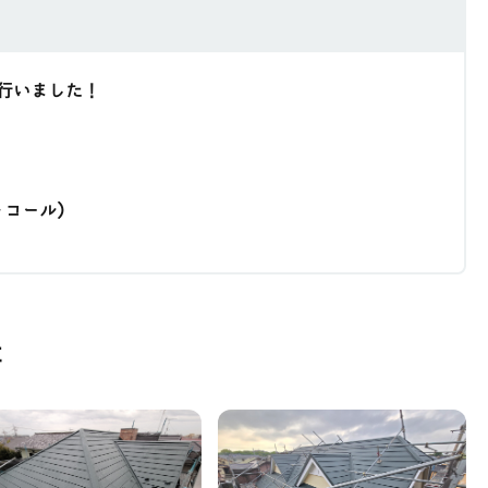
行いました！
ール)
事