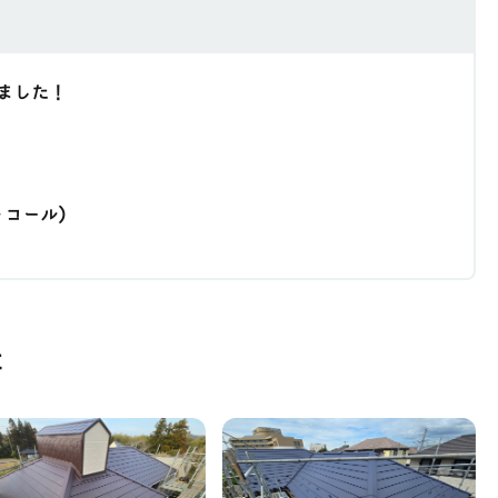
ました！
ール)
事