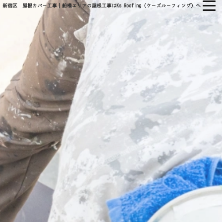
新宿区 屋根カバー工事｜船橋エリアの屋根工事はKs Roofing（ケーズルーフィング）へ
㈱KS ROOFING
ホーム
当社について
会社概要
当社の強み