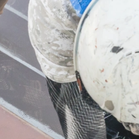
業務内容
屋根工事
板金工事
サイディング工事
防水工事・雨樋工事
塗装工事
ご依頼の前に
施工の流れ
よくあるご質問