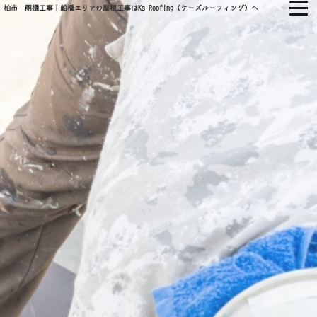
柏市 雨樋工事｜船橋エリアの屋根工事はKs Roofing（ケーズルーフィング）へ
㈱KS ROOFING
ホーム
当社について
会社概要
当社の強み