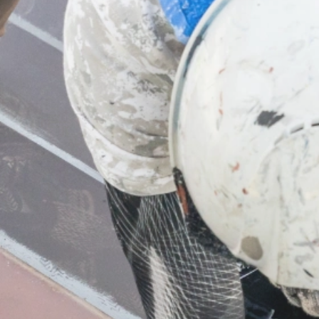
業務内容
屋根工事
板金工事
サイディング工事
防水工事・雨樋工事
塗装工事
ご依頼の前に
施工の流れ
よくあるご質問