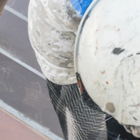
業務内容
屋根工事
板金工事
サイディング工事
防水工事・雨樋工事
塗装工事
ご依頼の前に
施工の流れ
よくあるご質問