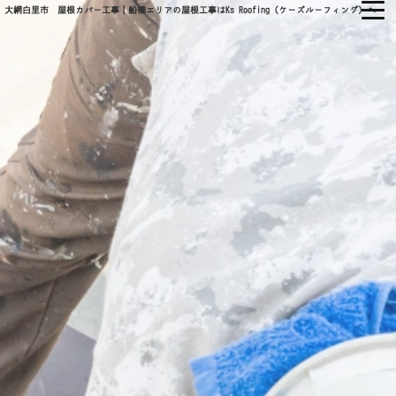
大網白里市 屋根カバー工事｜船橋エリアの屋根工事はKs Roofing（ケーズルーフィング）へ
㈱KS ROOFING
ホーム
当社について
会社概要
当社の強み